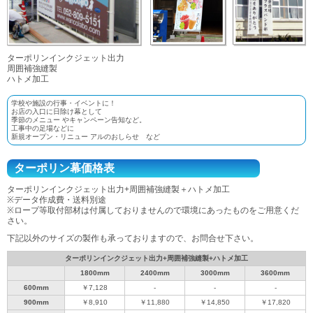
ターポリンインクジェット出力
周囲補強縫製
ハトメ加工
学校や施設の行事・イベントに！
お店の入口に日除け幕として
季節のメニュー やキャンペーン告知など。
工事中の足場などに
新規オープン・リニュー アルのおしらせ など
ターポリン幕価格表
ターポリンインクジェット出力+周囲補強縫製＋ハトメ加工
※データ作成費・送料別途
※ロープ等取付部材は付属しておりませんので環境にあったものをご用意くだ
さい。
下記以外のサイズの製作も承っておりますので、お問合せ下さい。
ターポリンインクジェット出力+周囲補強縫製+ハトメ加工
1800mm
2400mm
3000mm
3600mm
600mm
￥7,128
-
-
-
900mm
￥8,910
￥11,880
￥14,850
￥17,820