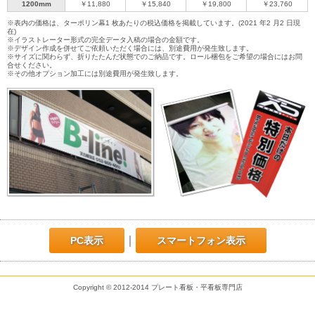
1200mm
￥11,880
￥15,840
￥19,800
￥23,760
※表内の価格は、ターポリン幕1 枚あたりの税込価格を掲載しています。(2021 年2 月2 日現
在)
※イラストレーター形式の完全データ入稿の場合の金額です。
※デザイン作成を併せてご依頼いただく場合には、別途費用が発生致します。
※サイズに関わらず、折りたたんだ状態でのご納品です。ロール梱包をご希望の場合にはお問
合せください。
※その他オプション加工には別途費用が発生致します。
｜
PC表示
スマートフォン表示
Copyright © 2012-2014 プレート看板・平看板専門店