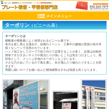
ターポリン
（ビニール幕）
ターポリンとは
横断幕や懸垂幕によく使用されるビニール幕です。
表示を差し替える場合や、短期のイベント、工事中の建物の壁面の表示等
様々なシーンで活用されています。
ハトメ加工をしてロープで括り付けて設置することが多く、設置は比較的
簡単ですが大きいサイズや風当たりの強いところは気をつけましょう。風
対策として、メッシュ生地のターポリンもございます。
小さな穴があいているので風を通し、吹き飛んだり破れたりすることを防
ぎます。
周囲に細いロープを縫い込んだ補強縫製をすれば強度も高くなります。