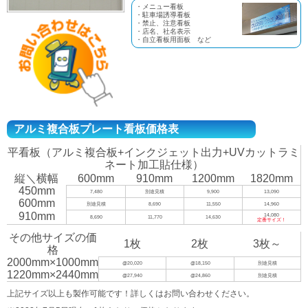
・メニュー看板
・駐車場誘導看板
・禁止、注意看板
・店名、社名表示
・自立看板用面板 など
アルミ複合板プレート看板価格表
平看板（アルミ複合板+インクジェット出力+UVカットラミ
ネート加工貼仕様）
縦＼横幅
600mm
910mm
1200mm
1820mm
450mm
7,480
別途見積
9,900
13,090
600mm
別途見積
8,690
11,550
14,960
910mm
14,080
8,690
11,770
14,630
定番サイズ！
その他サイズの価
1枚
2枚
3枚～
格
2000mm×1000mm
@20,020
@18,150
別途見積
1220mm×2440mm
@27,940
@24,860
別途見積
上記サイズ以上も製作可能です！詳しくはお問い合わせください。