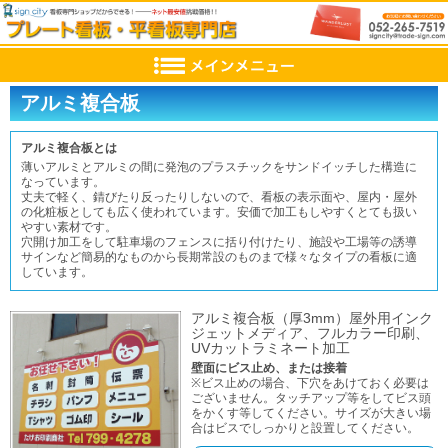
アルミ複合板
アルミ複合板とは
薄いアルミとアルミの間に発泡のプラスチックをサンドイッチした構造に
なっています。
丈夫で軽く、錆びたり反ったりしないので、看板の表示面や、屋内・屋外
の化粧板としても広く使われています。安価で加工もしやすくとても扱い
やすい素材です。
穴開け加工をして駐車場のフェンスに括り付けたり、施設や工場等の誘導
サインなど簡易的なものから長期常設のものまで様々なタイプの看板に適
しています。
アルミ複合板（厚3mm）屋外用インク
ジェットメディア、フルカラー印刷、
UVカットラミネート加工
壁面にビス止め、または接着
※ビス止めの場合、下穴をあけておく必要は
ございません。タッチアップ等をしてビス頭
をかくす等してください。サイズが大きい場
合はビスでしっかりと設置してください。