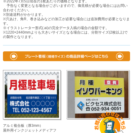
※2022年7月5日現在の1枚あたりの価格となります。
予告なく変更となる場合がございますので、御見積が必要な場合にはお問い
合わせください。
※別途送料がかかります。
※穴あけ、角R、巻き込みなどの加工が必要な場合には追加費用が必要となりま
す。
※イラストレーター形式(.ai)の完全データ入稿の場合の金額です。
※1220×2440mmよりも大きいサイズとなる場合には、分割サイズ(2枚以上)で
の製作となります。
アルミ複合板（厚3mm）
屋外用インクジェットメディアフ