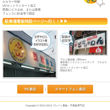
ルカラー印刷
UVカットラミネート加工
壁面にビス止め、または接着
フェンスに針金等で固定
駐車場看板特設ページへ行く！▶▶
アルミ複合板（厚3mm）
屋外用インクジェットメディア フルカラ
ー印刷
UVカットラミネート加工
型抜き加工
｜
PC表示
スマートフォン表示
Copyright © 2012-2014 プレート看板・平看板専門店